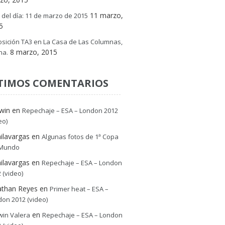
11 marzo,
 del día: 11 de marzo de 2015
5
sición TA3 en La Casa de Las Columnas,
8 marzo, 2015
na.
TIMOS COMENTARIOS
win
en
Repechaje – ESA – London 2012
eo)
ilavargas
en
Algunas fotos de 1ª Copa
 Mundo
ilavargas
en
Repechaje – ESA – London
 (video)
athan Reyes
en
Primer heat – ESA –
on 2012 (video)
en
win Valera
Repechaje – ESA – London