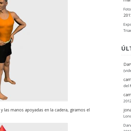
Foto
201
Expo
Tria
ÚL
Dar
(vid
cam
del
cam
2012
s y las manos apoyadas en la cadera, giramos el
jon
Lond
Dar