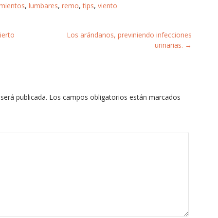
amientos
,
lumbares
,
remo
,
tips
,
viento
ierto
Los arándanos, previniendo infecciones
urinarias.
→
será publicada.
Los campos obligatorios están marcados