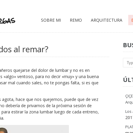
SOBRE MI
REMO
ARQUITECTURA
BU
os al remar?
Sear
añeros quejarse del dolor de lumbar y no es en
es «algo» ventoso, para no decir «muy» y una buena
ÚL
sar mal cuando sales, no te pongas falta, si es que
ÇIÇE
os agota, hace que nos quejemos, puede que de vez
Arqu
o debería de privarnos de la próxima sesión de
Los 
s para estirar la zona lumbar luego de cada entreno,
201
ia.
PLA
mar