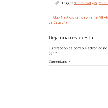
Tagged
#CamiaVargas
,
estir
Post navigation
←
Club Náutico, campeón en el VII Ab
de Cataluña
Deja una respuesta
Tu dirección de correo electrónico no 
con
*
Comentario
*