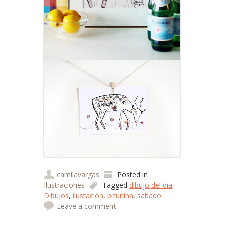
camilavargas
Posted in
Ilustraciones
Tagged
dibujo del dia
,
Dibujos
,
ilustacion
,
pitunina
,
sabado
Leave a comment