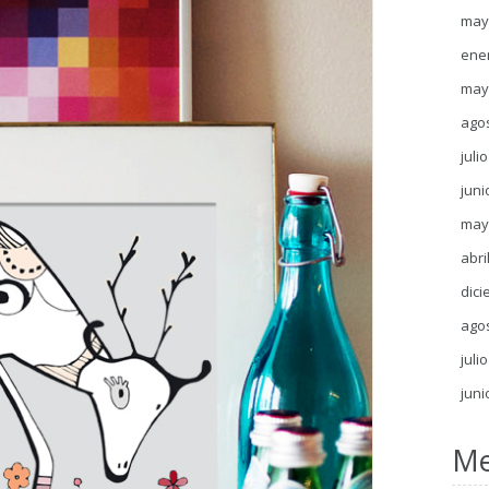
may
ene
may
ago
juli
juni
may
abri
dici
ago
juli
juni
Me