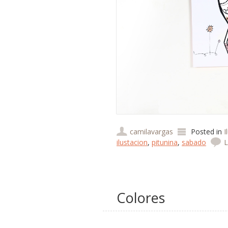
camilavargas
Posted in
I
ilustacion
,
pitunina
,
sabado
L
Colores