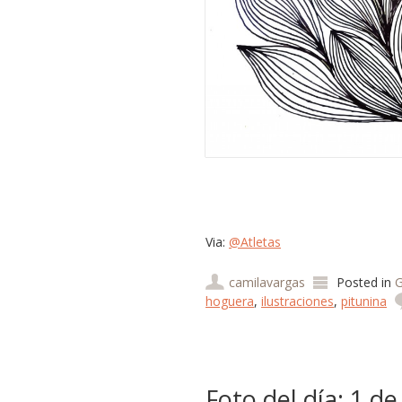
Via:
@Atletas
camilavargas
Posted in
G
hoguera
,
ilustraciones
,
pitunina
Foto del día: 1 de