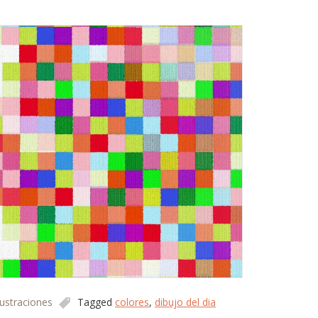
lustraciones
Tagged
colores
,
dibujo del dia