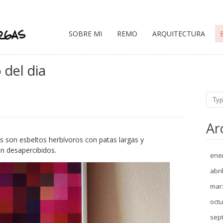
SOBRE MI
REMO
ARQUITECTURA
 del dia
Sear
Ar
 son esbeltos herbívoros con patas largas y
n desapercibidos.
ene
abri
mar
octu
sep