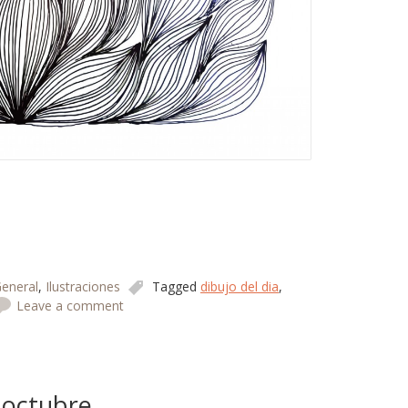
eneral
,
Ilustraciones
Tagged
dibujo del dia
,
Leave a comment
 octubre.