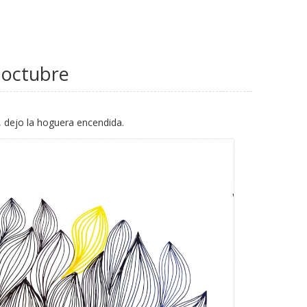
e octubre
a, dejo la hoguera encendida.