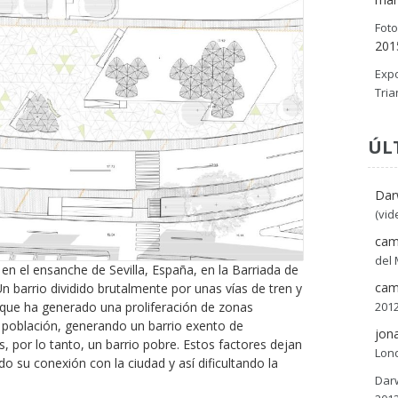
Foto
201
Expo
Tria
ÚL
Dar
(vid
cam
del
en el ensanche de Sevilla, España, en la Barriada de
cam
n barrio dividido brutalmente por unas vías de tren y
lo que ha generado una proliferación de zonas
2012
 población, generando un barrio exento de
jon
, por lo tanto, un barrio pobre. Estos factores dejan
Lond
do su conexión con la ciudad y así dificultando la
Dar