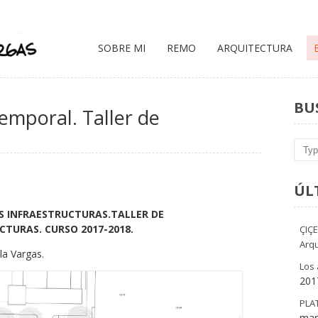
SOBRE MI
REMO
ARQUITECTURA
BU
emporal. Taller de
Sear
ÚL
S INFRAESTRUCTURAS.
TALLER DE
CTURAS. CURSO 2017-2018.
ÇIÇE
Arqu
la Vargas.
Los 
201
PLA
mar