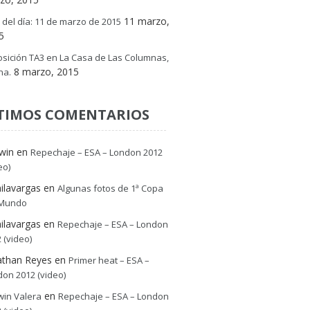
11 marzo,
 del día: 11 de marzo de 2015
5
sición TA3 en La Casa de Las Columnas,
8 marzo, 2015
na.
TIMOS COMENTARIOS
win
en
Repechaje – ESA – London 2012
eo)
ilavargas
en
Algunas fotos de 1ª Copa
 Mundo
ilavargas
en
Repechaje – ESA – London
 (video)
athan Reyes
en
Primer heat – ESA –
on 2012 (video)
en
win Valera
Repechaje – ESA – London