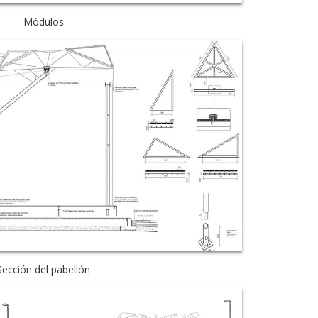
Módulos
Sección del pabellón