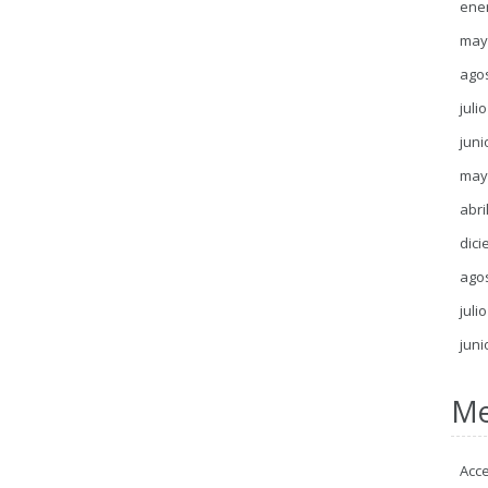
ene
may
ago
juli
juni
may
abri
dici
ago
juli
juni
Me
Acc