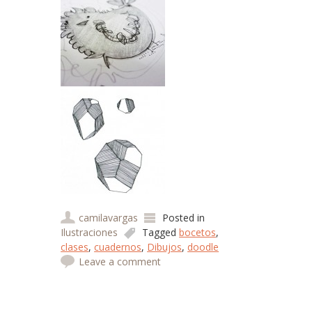
camilavargas
Posted in
Ilustraciones
Tagged
bocetos
,
clases
,
cuadernos
,
Dibujos
,
doodle
Leave a comment