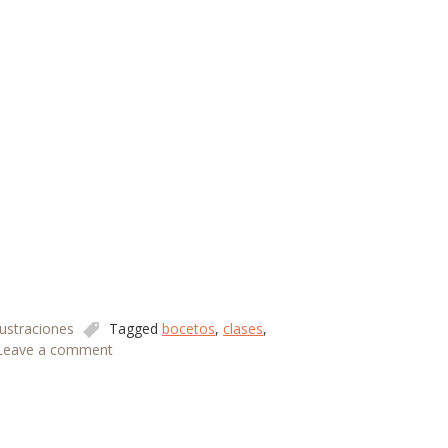
lustraciones
Tagged
bocetos
,
clases
,
Leave a comment