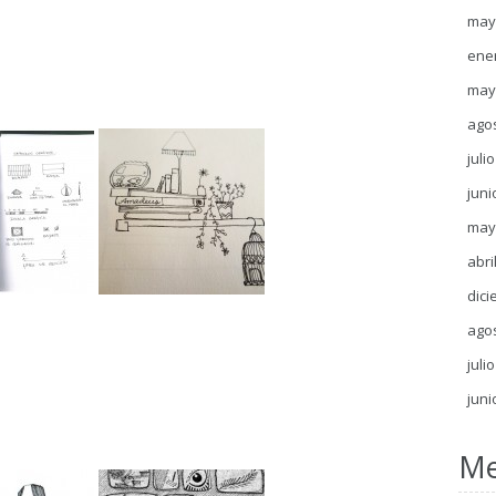
may
ene
may
ago
juli
juni
may
abri
dici
ago
juli
juni
Me