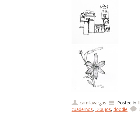
camilavargas
Posted in
I
cuadernos
,
Dibujos
,
doodle
Post navigation