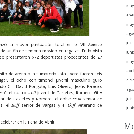
may
ene
may
ago
juli
anzó la mayor puntuación total en el VII Abierto
 de un fin de semana movido en regatas. En la pista
juni
e presentaron 672 deportistas procedentes de 27
may
abri
to de arena a la sumatoria total, pero fueron seis
dici
gar, el ocho con timonel juvenil masculino (Julio
do Gil, David Ponguta, Luis Olivero, Jesús Palacio,
ago
ero), el cuatro
scull
juvenil de Casielles, Romero, Gil y
juli
enil de Casielles y Romero, el doble
scull
sénior de
ez, el
skiff
sénior de Vargas y el
skiff
veterano de
juni
lebrar en la Feria de Abril!
Me