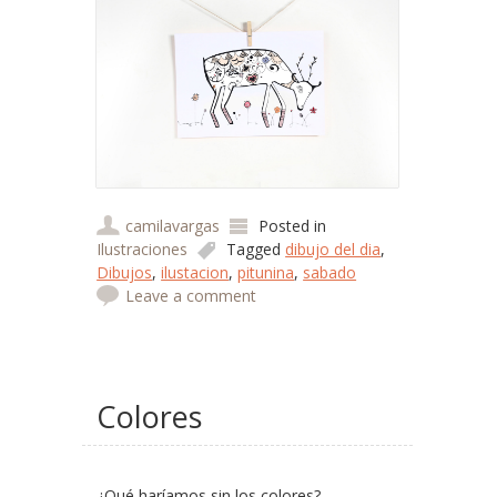
camilavargas
Posted in
Ilustraciones
Tagged
dibujo del dia
,
Dibujos
,
ilustacion
,
pitunina
,
sabado
Leave a comment
Colores
¿Qué haríamos sin los colores?